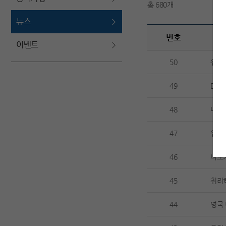
총 680개
뉴스
번호
이벤트
50
유럽
49
ECH
48
나노
47
유럽 
46
나노기
45
취리히
44
영국 