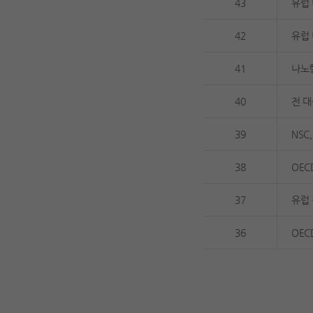
43
유럽 
42
유럽 
41
나노
40
전 대
39
NSC
38
OEC
37
유럽
36
OEC