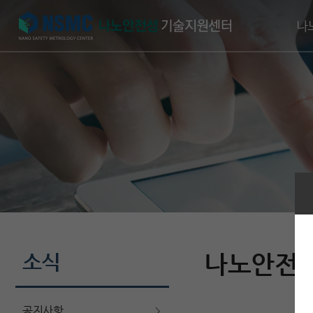
국외규제동향
EU Technical Guida
연구분야
나
소식
나노안전 
공지사항