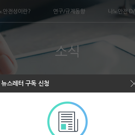
대메뉴 바로가기
본문 바로가기
nces
의사결정지원 시스템
노안전성이란?
연구/규제동향
나노안전 D/
소식
뉴스레터 구독 신청
기술지원센터 뉴스